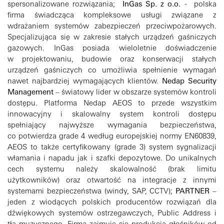
spersonalizowane rozwiązania;
InGas Sp. z o.o.
- polska
firma świadcząca kompleksowe usługi związane z
wdrażaniem systemów zabezpieczeń przeciwpożarowych.
Specjalizująca się w zakresie stałych urządzeń gaśniczych
gazowych. InGas posiada wieloletnie doświadczenie
w projektowaniu, budowie oraz konserwacji stałych
urządzeń gaśniczych co umożliwia spełnienie wymagań
nawet najbardziej wymagających klientów.
Nedap Security
Management
– światowy lider w obszarze systemów kontroli
dostępu. Platforma Nedap AEOS to przede wszystkim
innowacyjny i skalowalny system kontroli dostępu
spełniający najwyższe wymagania bezpieczeństwa,
co potwierdza grade 4 według europejskiej normy EN60839,
AEOS to także certyfikowany (grade 3) system sygnalizacji
włamania i napadu jak i szafki depozytowe. Do unikalnych
cech systemu należy skalowalność (brak limitu
użytkowników) oraz otwartość na integracje z innymi
systemami bezpieczeństwa (windy, SAP, CCTV);
PARTNER
–
jeden z wiodących polskich producentów rozwiązań dla
dźwiękowych systemów ostrzegawczych, Public Address i