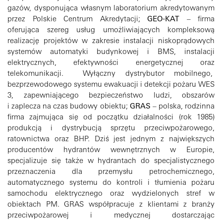
gazów, dysponująca własnym laboratorium akredytowanym
przez Polskie Centrum Akredytacji;
GEO-KAT
– firma
oferująca szereg usług umożliwiających kompleksową
realizację projektów w zakresie instalacji niskoprądowych
systemów automatyki budynkowej i BMS, instalacji
elektrycznych, efektywności energetycznej oraz
telekomunikacji. Wyłączny dystrybutor mobilnego,
bezprzewodowego systemu ewakuacji i detekcji pożaru WES
3, zapewniającego bezpieczeństwo ludzi, obszarów
i zaplecza na czas budowy obiektu;
GRAS
– polska, rodzinna
firma zajmująca się od początku działalności (rok 1985)
produkcją i dystrybucją sprzętu przeciwpożarowego,
ratownictwa oraz BHP. Dziś jest jednym z największych
producentów hydrantów wewnętrznych w Europie,
specjalizuje się także w hydrantach do specjalistycznego
przeznaczenia dla przemysłu petrochemicznego,
automatycznego systemu do kontroli i tłumienia pożaru
samochodu elektrycznego oraz wydzielonych stref w
obiektach PM. GRAS współpracuje z klientami z branży
przeciwpożarowej i medycznej dostarczając