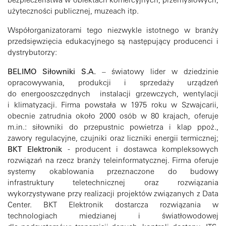
bezpieczeństwa w obiektach komercyjnych, przemysłowych,
użyteczności publicznej, muzeach itp.
Współorganizatorami tego niezwykle istotnego w branży
przedsięwzięcia edukacyjnego są następujący producenci i
dystrybutorzy:
BELIMO Siłowniki S.A.
– światowy lider w dziedzinie
opracowywania, produkcji i sprzedaży urządzeń
do energooszczędnych instalacji grzewczych, wentylacji
i klimatyzacji. Firma powstała w 1975 roku w Szwajcarii,
obecnie zatrudnia około 2000 osób w 80 krajach, oferuje
m.in.: siłowniki do przepustnic powietrza i klap ppoż.,
zawory regulacyjne, czujniki oraz liczniki energii termicznej;
BKT Elektronik
- producent i dostawca kompleksowych
rozwiązań na rzecz branży teleinformatycznej. Firma oferuje
systemy okablowania przeznaczone do budowy
infrastruktury teletechnicznej oraz rozwiązania
wykorzystywane przy realizacji projektów związanych z Data
Center. BKT Elektronik dostarcza
rozwiązania w
technologiach miedzianej i światłowodowej