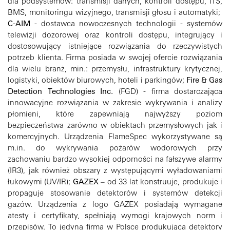
dla podsystemów: transmisji danych, kontroli dostępu, ITS,
BMS, monitoringu wizyjnego, transmisji głosu i automatyki;
C-AIM
- dostawca nowoczesnych technologii - systemów
telewizji dozorowej oraz kontroli dostępu, integrujący i
dostosowujący istniejące rozwiązania do rzeczywistych
potrzeb klienta. Firma posiada w swojej ofercie rozwiązania
dla wielu branż, min.: przemysłu, infrastruktury krytycznej,
logistyki, obiektów biurowych, hoteli i parkingów;
Fire & Gas
Detection Technologies Inc.
(FGD) - firma dostarczająca
innowacyjne rozwiązania w zakresie wykrywania i analizy
płomieni, które zapewniają najwyższy poziom
bezpieczeństwa zarówno w obiektach przemysłowych jak i
komercyjnych. Urządzenia FlameSpec wykorzystywane są
m.in. do wykrywania pożarów wodorowych przy
zachowaniu bardzo wysokiej odporności na fałszywe alarmy
(IR3), jak również obszary z występującymi wyładowaniami
łukowymi (UV/IR);
GAZEX
– od 33 lat konstruuje, produkuje i
propaguje stosowanie detektorów i systemów detekcji
gazów. Urządzenia z logo GAZEX posiadają wymagane
atesty i certyfikaty, spełniają wymogi krajowych norm i
przepisów. To jedyna firma w Polsce produkująca detektory