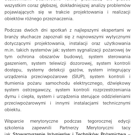
wszystkim coraz głębszej, dokładniejszej analizy problemów
pojawiających się w trakcie projektowania i realizacji
obiektów różnego przeznaczenia.
Podczas dwóch dni spotkań z najlepszymi ekspertami w
branży słuchacze zapoznali się z najnowszymi wytycznymi
dotyczącymi projektowania, instalacji oraz użytkowania
m.in. takich systemów jak: system sygnalizacji pożarowej (w
tym ochrona obszarów budowy), system sterowania
gaszeniem, system telewizji dozorowej, system kontroli
dostępu, systemy detekcji gazów, system integrujący
urządzenia przeciwpożarowe (SIUP), system kontroli i
tłumienia pożaru samochodu elektrycznego, dźwiękowy
system ostrzegawczy, system kontroli rozprzestrzeniania
dymu i ciepła, system i urządzenia sterujące oddzieleniami
przeciwpożarowymi i innymi instalacjami technicznymi
obiektu.
Wsparcie merytoryczne podczas tegorocznej edycji
szkolenia zapewnili Partnerzy Merytoryczni tacy
jak
Stowarzyszenie Inżynierów i Techników Pożarnictwa –