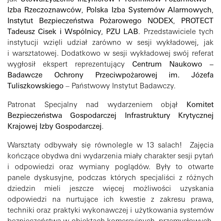
Izba Rzeczoznawców
,
Polska Izba Systemów Alarmowych
,
Instytut Bezpieczeństwa Pożarowego NODEX
,
PROTECT
Tadeusz Cisek i Wspólnicy
,
PZU LAB
. Przedstawiciele tych
instytucji wzięli udział zarówno w sesji wykładowej, jak
i warsztatowej. Dodatkowo w sesji wykładowej swój referat
wygłosił ekspert reprezentujący
Centrum Naukowo –
Badawcze Ochrony Przeciwpożarowej im. Józefa
Tuliszkowskiego
– Państwowy Instytut Badawczy.
Patronat Specjalny nad wydarzeniem objął
Komitet
Bezpieczeństwa Gospodarczej Infrastruktury Krytycznej
Krajowej Izby Gospodarczej
.
Warsztaty odbywały się równolegle w 13 salach! Zajęcia
kończące obydwa dni wydarzenia miały charakter sesji pytań
i odpowiedzi oraz wymiany poglądów. Były to otwarte
panele dyskusyjne, podczas których specjaliści z różnych
dziedzin mieli jeszcze więcej możliwości uzyskania
odpowiedzi na nurtujące ich kwestie z zakresu prawa,
techniki oraz praktyki wykonawczej i użytkowania systemów